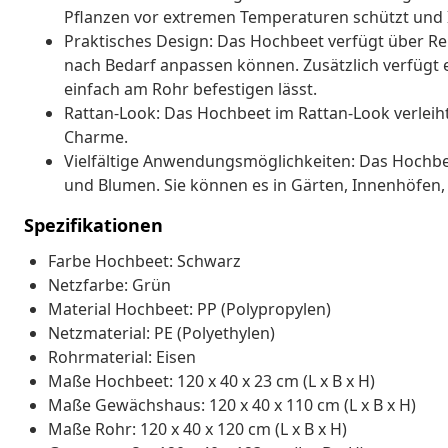
Pflanzen vor extremen Temperaturen schützt und In
Praktisches Design: Das Hochbeet verfügt über Re
nach Bedarf anpassen können. Zusätzlich verfügt e
einfach am Rohr befestigen lässt.
Rattan-Look: Das Hochbeet im Rattan-Look verlei
Charme.
Vielfältige Anwendungsmöglichkeiten: Das Hochbeet
und Blumen. Sie können es in Gärten, Innenhöfen,
Spezifikationen
Farbe Hochbeet: Schwarz
Netzfarbe: Grün
Material Hochbeet: PP (Polypropylen)
Netzmaterial: PE (Polyethylen)
Rohrmaterial: Eisen
Maße Hochbeet: 120 x 40 x 23 cm (L x B x H)
Maße Gewächshaus: 120 x 40 x 110 cm (L x B x H)
Maße Rohr: 120 x 40 x 120 cm (L x B x H)