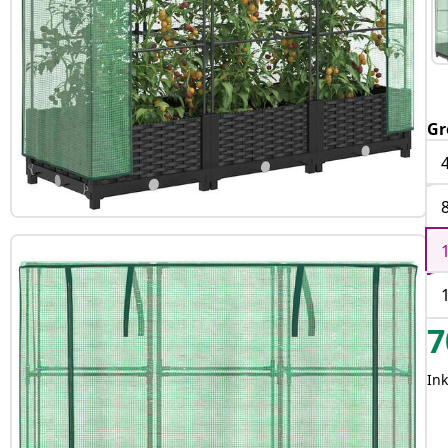
Gr
7
Ink