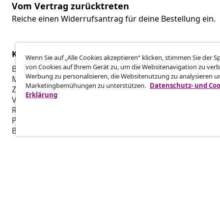
Vom Vertrag zurücktreten
Reiche einen Widerrufsantrag für deine Bestellung ein.
Kundenservice
Business
Wenn Sie auf „Alle Cookies akzeptieren“ klicken, stimmen Sie der 
von Cookies auf Ihrem Gerät zu, um die Websitenavigation zu verb
Bestellung verfolgen
Partnerpro
Werbung zu personalisieren, die Websitenutzung zu analysieren u
Mein Konto
Produktion f
Marketingbemühungen zu unterstützen.
Datenschutz- und Coo
Zahlung
Marketing-K
Erklärung
Versand & Lieferung
Retoure
Produktinformationen
Bestellung