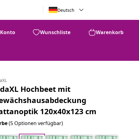
Deutsch
Konto
Wunschliste
Warenkorb
daXL
idaXL Hochbeet mit
ewächshausabdeckung
attanoptik 120x40x123 cm
rbe
(5 Optionen verfügbar)