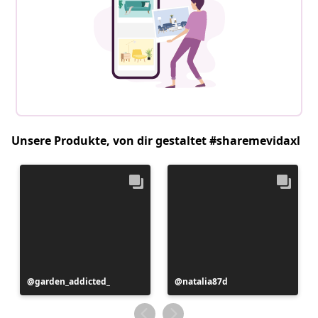
Unsere Produkte, von dir gestaltet #sharemevidaxl
Beitrag
garden_addicted_
Beitrag
natalia87d
veröffentlicht
veröffentlicht
von
von