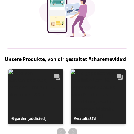
Unsere Produkte, von dir gestaltet #sharemevidaxl
Beitrag
garden_addicted_
Beitrag
natalia87d
veröffentlicht
veröffentlicht
von
von