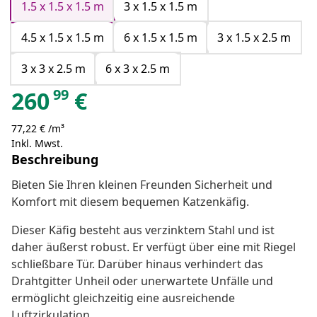
1.5 x 1.5 x 1.5 m
3 x 1.5 x 1.5 m
4.5 x 1.5 x 1.5 m
6 x 1.5 x 1.5 m
3 x 1.5 x 2.5 m
3 x 3 x 2.5 m
6 x 3 x 2.5 m
99
260
€
77,22 € /m³
Inkl. Mwst.
Beschreibung
Bieten Sie Ihren kleinen Freunden Sicherheit und
Komfort mit diesem bequemen Katzenkäfig.
Dieser Käfig besteht aus verzinktem Stahl und ist
daher äußerst robust. Er verfügt über eine mit Riegel
schließbare Tür. Darüber hinaus verhindert das
Drahtgitter Unheil oder unerwartete Unfälle und
ermöglicht gleichzeitig eine ausreichende
Luftzirkulation.