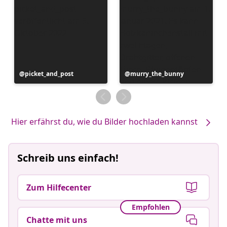
Beitrag
picket_and_post
Beitrag
murry_the_bunny
veröffentlicht
veröffentlicht
von
von
Hier erfährst du, wie du Bilder hochladen kannst
Schreib uns einfach!
Zum Hilfecenter
Empfohlen
Chatte mit uns