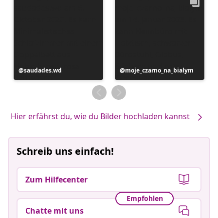
Beitrag
saudades.wd
Beitrag
moje_czarno_na_bialym
veröffentlicht
veröffentlicht
von
von
Hier erfährst du, wie du Bilder hochladen kannst
Schreib uns einfach!
Zum Hilfecenter
Empfohlen
Chatte mit uns