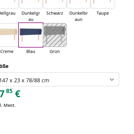
Hellgrau
Dunkelgr
Schwarz
Dunkelbr
Taupe
au
aun
Creme
Blau
Grün
öße
147 x 23 x 78/88 cm
85
7
€
l. Mwst.