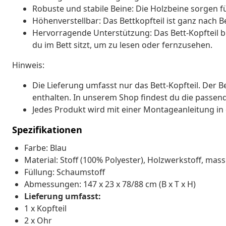
Robuste und stabile Beine: Die Holzbeine sorgen fü
Höhenverstellbar: Das Bettkopfteil ist ganz nach B
Hervorragende Unterstützung: Das Bett-Kopfteil b
du im Bett sitzt, um zu lesen oder fernzusehen.
Hinweis:
Die Lieferung umfasst nur das Bett-Kopfteil. Der 
enthalten. In unserem Shop findest du die passen
Jedes Produkt wird mit einer Montageanleitung in 
Spezifikationen
Farbe: Blau
Material: Stoff (100% Polyester), Holzwerkstoff, mas
Füllung: Schaumstoff
Abmessungen: 147 x 23 x 78/88 cm (B x T x H)
Lieferung umfasst:
1 x Kopfteil
2 x Ohr