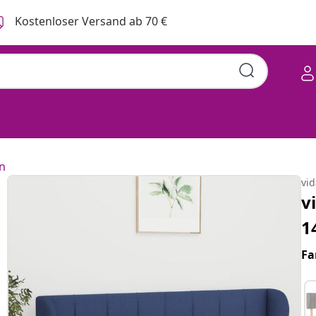
Kostenloser Versand ab 70 €
n
vi
v
1
Fa