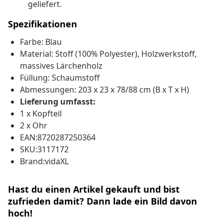
geliefert.
Spezifikationen
Farbe: Blau
Material: Stoff (100% Polyester), Holzwerkstoff,
massives Lärchenholz
Füllung: Schaumstoff
Abmessungen: 203 x 23 x 78/88 cm (B x T x H)
Lieferung umfasst:
1 x Kopfteil
2 x Ohr
EAN:8720287250364
SKU:3117172
Brand:vidaXL
Hast du einen Artikel gekauft und bist
zufrieden damit? Dann lade ein Bild davon
hoch!