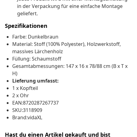
in der Verpackung für eine einfache Montage
geliefert.
Spezifikationen
Farbe: Dunkelbraun
Material: Stoff (100% Polyester), Holzwerkstoff,
massives Lärchenholz
Füllung: Schaumstoff
Gesamtabmessungen: 147 x 16 x 78/88 cm (B x T x
H)
Lieferung umfasst:
1 x Kopfteil
2 x Ohr
EAN:8720287267737
SKU:3118909
Brand:vidaXL
Hast du einen Artikel gekauft und bist