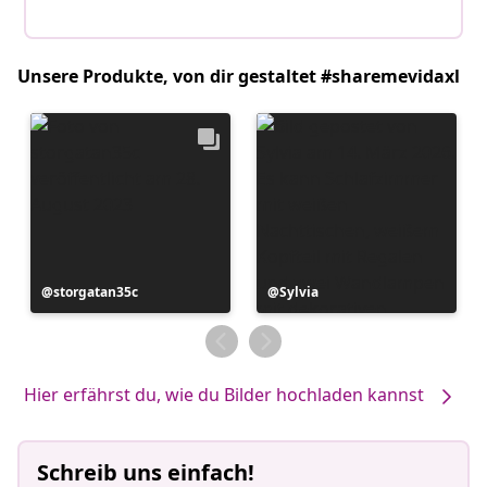
Unsere Produkte, von dir gestaltet #sharemevidaxl
Beitrag
storgatan35c
Beitrag
Sylvia
veröffentlicht
veröffentlicht
von
von
Hier erfährst du, wie du Bilder hochladen kannst
Schreib uns einfach!