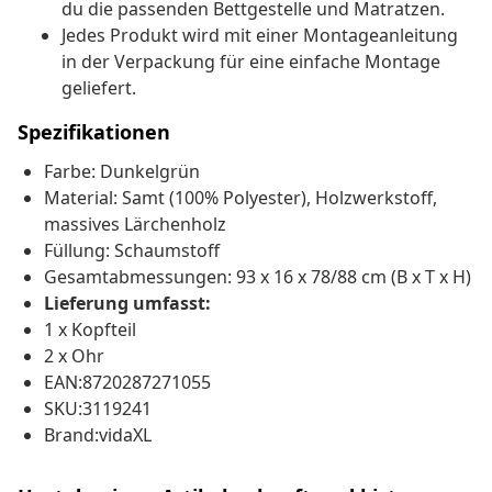
du die passenden Bettgestelle und Matratzen.
Jedes Produkt wird mit einer Montageanleitung
in der Verpackung für eine einfache Montage
geliefert.
Spezifikationen
Farbe: Dunkelgrün
Material: Samt (100% Polyester), Holzwerkstoff,
massives Lärchenholz
Füllung: Schaumstoff
Gesamtabmessungen: 93 x 16 x 78/88 cm (B x T x H)
Lieferung umfasst:
1 x Kopfteil
2 x Ohr
EAN:8720287271055
SKU:3119241
Brand:vidaXL