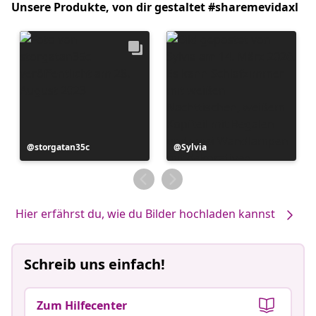
Unsere Produkte, von dir gestaltet #sharemevidaxl
Beitrag
storgatan35c
Beitrag
Sylvia
veröffentlicht
veröffentlicht
von
von
Hier erfährst du, wie du Bilder hochladen kannst
Schreib uns einfach!
Zum Hilfecenter