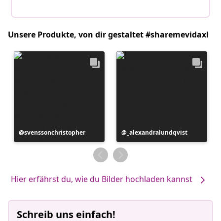
Unsere Produkte, von dir gestaltet #sharemevidaxl
Beitrag
svenssonchristopher
Beitrag
_alexandralundqvist
veröffentlicht
veröffentlicht
von
von
Hier erfährst du, wie du Bilder hochladen kannst
Schreib uns einfach!