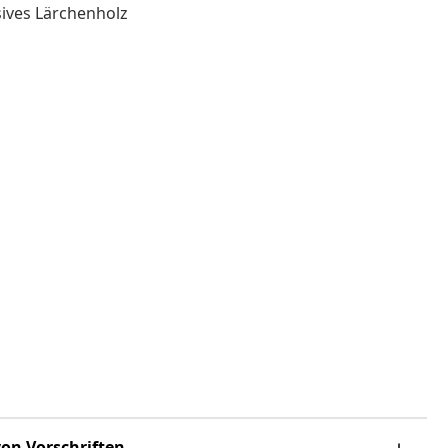
sives Lärchenholz
on Vorschriften