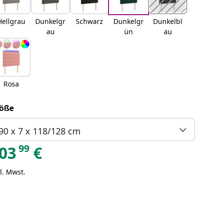
Hellgrau
Dunkelgr
Schwarz
Dunkelgr
Dunkelbl
au
ün
au
Rosa
öße
90 x 7 x 118/128 cm
99
03
€
l. Mwst.