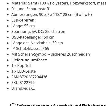
Material: Samt (100% Polyester), Holzwerkstoff, mas
Füllung: Schaumstoff
Abmessungen: 90 x 7 x 118/128 cm (B x T x H)
LED-Streifen:
Länge: 55 cm
Spannung: 5V, DC/Gleichstrom
USB-Kabellänge: 150 cm
Länge des Netzkabels: 30 cm
IP-Schutzklasse: IP65
Mit Scheren-Symbol – sicheres Zuschneiden
Lieferung umfasst:
1 x Kopfteil
1 x LED-Leiste
EAN:8720287294436
SKU:3122799
Brand:vidaXL
Informationen zur Sicherheit und Einhaltung v