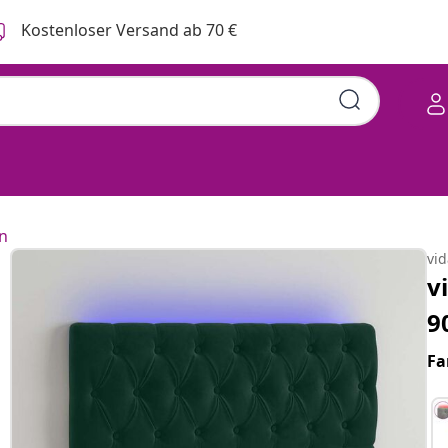
Kostenloser Versand ab 70 €
n
vi
v
9
Fa