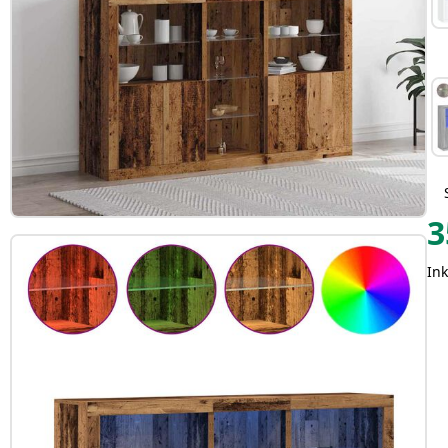
3
Ink