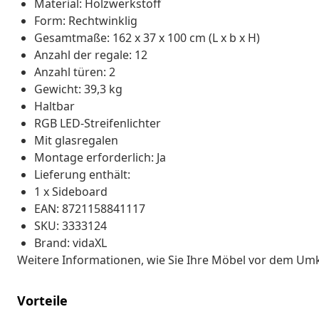
Material: Holzwerkstoff
Form: Rechtwinklig
Gesamtmaße: 162 x 37 x 100 cm (L x b x H)
Anzahl der regale: 12
Anzahl türen: 2
Gewicht: 39,3 kg
Haltbar
RGB LED-Streifenlichter
Mit glasregalen
Montage erforderlich: Ja
Lieferung enthält:
1 x Sideboard
EAN: 8721158841117
SKU: 3333124
Brand: vidaXL
Weitere Informationen, wie Sie Ihre Möbel vor dem Um
Vorteile