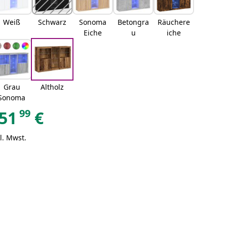
Weiß
Schwarz
Sonoma
Betongra
Räuchere
Eiche
u
iche
Grau
Altholz
Sonoma
99
51
€
l. Mwst.