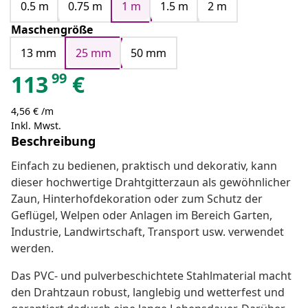
0.5 m
0.75 m
1 m
1.5 m
2 m
Maschengröße
13 mm
25 mm
50 mm
99
113
€
4,56 € /m
Inkl. Mwst.
Beschreibung
Einfach zu bedienen, praktisch und dekorativ, kann
dieser hochwertige Drahtgitterzaun als gewöhnlicher
Zaun, Hinterhofdekoration oder zum Schutz der
Geflügel, Welpen oder Anlagen im Bereich Garten,
Industrie, Landwirtschaft, Transport usw. verwendet
werden.
Das PVC- und pulverbeschichtete Stahlmaterial macht
den Drahtzaun robust, langlebig und wetterfest und