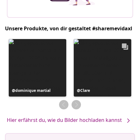
Unsere Produkte, von dir gestaltet #sharemevidaxl
Beitrag
dominique martial
Beitrag
Clare
veröffentlicht
veröffentlicht
von
von
Hier erfährst du, wie du Bilder hochladen kannst