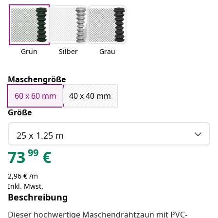
Grün
Silber
Grau
Maschengröße
60 x 60 mm
40 x 40 mm
Größe
25 x 1.25 m
99
73
€
2,96 € /m
Inkl. Mwst.
Beschreibung
Dieser hochwertige Maschendrahtzaun mit PVC-