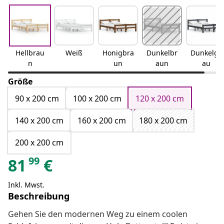
Hellbrau
Weiß
Honigbra
Dunkelbr
Dunkelgr
n
un
aun
au
Größe
90 x 200 cm
100 x 200 cm
120 x 200 cm
140 x 200 cm
160 x 200 cm
180 x 200 cm
200 x 200 cm
99
81
€
Inkl. Mwst.
Beschreibung
Gehen Sie den modernen Weg zu einem coolen