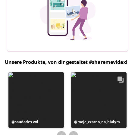
Unsere Produkte, von dir gestaltet #sharemevidaxl
Beitrag
saudades.wd
Beitrag
moje_czarno_na_bialym
veröffentlicht
veröffentlicht
von
von