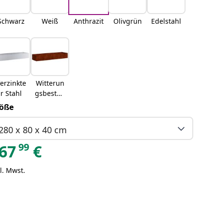
Schwarz
Weiß
Anthrazit
Olivgrün
Edelstahl
erzinkte
Witterun
r Stahl
gsbestän
diger
öße
Stahl
280 x 80 x 40 cm
99
67
€
l. Mwst.