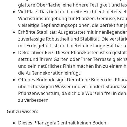
glattere Oberfläche, eine höhere Festigkeit und läs
Viel Platz: Das tiefe und breite Hochbeet bietet vie
Wachstumsumgebung für Pflanzen, Gemüse, Kräut
vielseitige Bepflanzungsoptionen, die perfekt für
Erhöhte Stabilität: Ausgestattet mit innenliegend
zuverlässige Robustheit und Stabilität. Die verstär
mit Erde gefüllt ist, und bietet eine lange Haltbark
Dekorativer Reiz: Dieser Pflanzkasten ist so gestal
setzt und Ihrem Garten oder Ihrer Terrasse gleichze
und sein natürliches Finish machen ihn zu einem 
die Außendekoration einfügt.
Offenes Bodendesign: Der offene Boden des Pflanz
überschüssigem Wasser und verhindert Staunässe
Pflanzenwachstum, da sich die Wurzeln frei in d
zu verbessern.
Gut zu wissen:
Dieses Pflanzgefäß enthält keinen Boden.