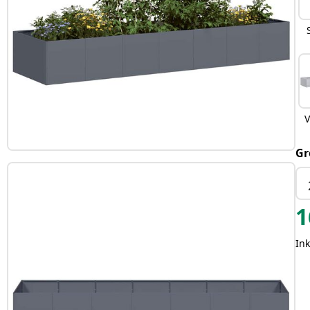
V
Gr
1
Ink