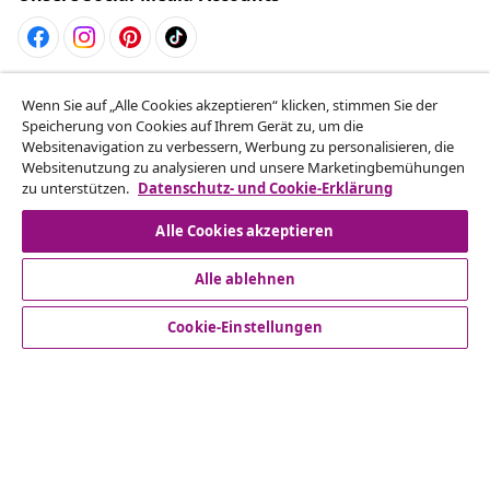
Vom Vertrag zurücktreten
Wenn Sie auf „Alle Cookies akzeptieren“ klicken, stimmen Sie der
Reiche einen Widerrufsantrag für deine Bestellung
Speicherung von Cookies auf Ihrem Gerät zu, um die
Websitenavigation zu verbessern, Werbung zu personalisieren, die
ein.
Websitenutzung zu analysieren und unsere Marketingbemühungen
zu unterstützen.
Datenschutz- und Cookie-Erklärung
Vom Vertrag zurücktreten
Alle Cookies akzeptieren
Alle ablehnen
Kundenservice
Cookie-Einstellungen
Business
vidaXL