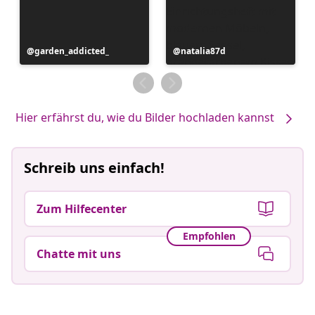
Beitrag
garden_addicted_
Beitrag
natalia87d
veröffentlicht
veröffentlicht
von
von
Hier erfährst du, wie du Bilder hochladen kannst
Schreib uns einfach!
Zum Hilfecenter
Empfohlen
Chatte mit uns