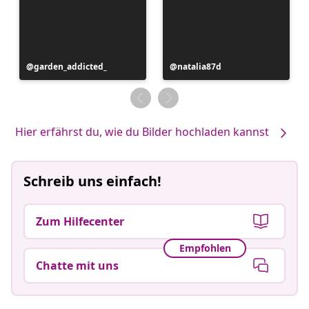
Beitrag
garden_addicted_
Beitrag
natalia87d
veröffentlicht
veröffentlicht
von
von
Hier erfährst du, wie du Bilder hochladen kannst
Schreib uns einfach!
Zum Hilfecenter
Empfohlen
Chatte mit uns