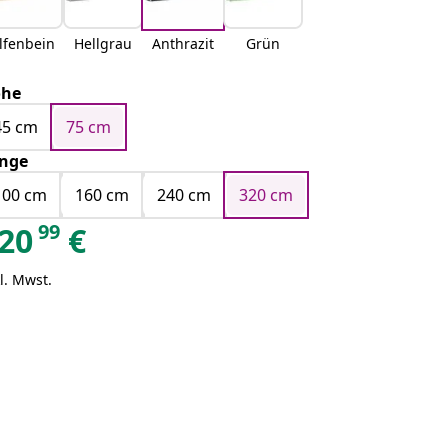
lfenbein
Hellgrau
Anthrazit
Grün
öhe
45 cm
75 cm
nge
100 cm
160 cm
240 cm
320 cm
99
20
€
l. Mwst.