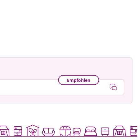
namele_
tlicht
Empfohlen