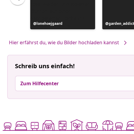
Beitrag
lonehoejgaard
Beitrag
garden_addic
veröffentlicht
veröffentlicht
von
von
Hier erfährst du, wie du Bilder hochladen kannst
Schreib uns einfach!
Zum Hilfecenter