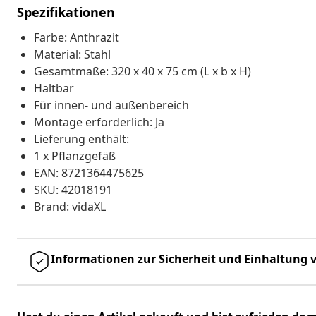
Spezifikationen
Farbe: Anthrazit
Material: Stahl
Gesamtmaße: 320 x 40 x 75 cm (L x b x H)
Haltbar
Für innen- und außenbereich
Montage erforderlich: Ja
Lieferung enthält:
1 x Pflanzgefäß
EAN: 8721364475625
SKU: 42018191
Brand: vidaXL
Informationen zur Sicherheit und Einhaltung v