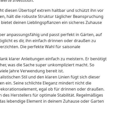
werte Investition.
t diesen Übertopf extrem haltbar und schützt ihn vor
en, hält die robuste Struktur täglicher Beanspruchung
 bietet deinen Lieblingspflanzen ein sicheres Zuhause
per anpassungsfähig und passt perfekt in Gärten, auf
licht es dir, ihn einfach drinnen oder draußen zu
verzichten. Die perfekte Wahl für saisonale
nk klarer Anleitungen einfach zu meistern. Er benötigt
er, was die Sache super unkompliziert macht. So
 viele Jahre Verwendung bereit ist.
istischen Stil und den klaren Linien fügt sich dieser
 ein. Seine schlichte Eleganz mindert nicht die
Dekorationselement, egal ob für drinnen oder draußen.
des Herstellers für optimale Stabilität. Regelmäßiges
r das lebendige Element in deinem Zuhause oder Garten