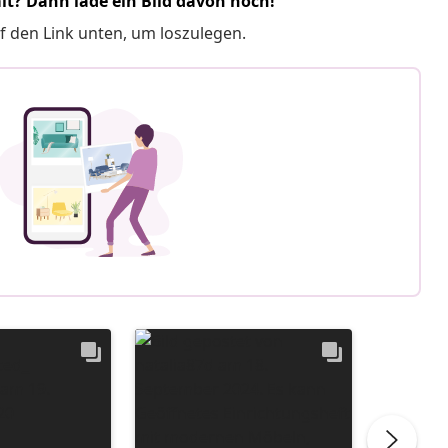
it? Dann lade ein Bild davon hoch!
f den Link unten, um loszulegen.