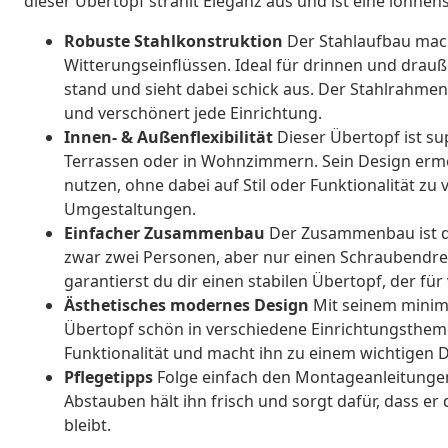
dieser Übertopf strahlt Eleganz aus und ist eine lohnens
Robuste Stahlkonstruktion
Der Stahlaufbau mach
Witterungseinflüssen. Ideal für drinnen und drauß
stand und sieht dabei schick aus. Der Stahlrahmen
und verschönert jede Einrichtung.
Innen- & Außenflexibilität
Dieser Übertopf ist su
Terrassen oder in Wohnzimmern. Sein Design ermög
nutzen, ohne dabei auf Stil oder Funktionalität zu 
Umgestaltungen.
Einfacher Zusammenbau
Der Zusammenbau ist da
zwar zwei Personen, aber nur einen Schraubendreh
garantierst du dir einen stabilen Übertopf, der für
Ästhetisches modernes Design
Mit seinem minimal
Übertopf schön in verschiedene Einrichtungsthemen
Funktionalität und macht ihn zu einem wichtigen 
Pflegetipps
Folge einfach den Montageanleitungen 
Abstauben hält ihn frisch und sorgt dafür, dass e
bleibt.