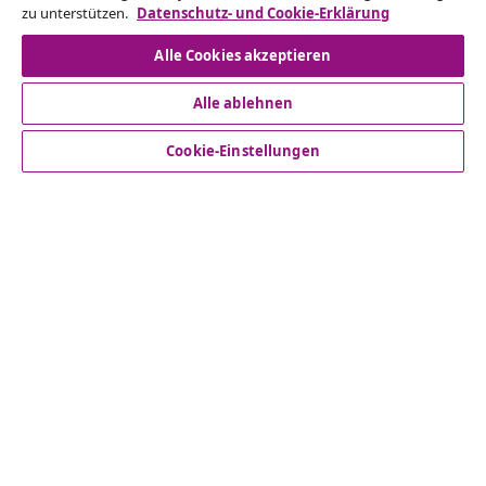
zu unterstützen.
Datenschutz- und Cookie-Erklärung
Vom Vertrag zurücktreten
Alle Cookies akzeptieren
Alle ablehnen
Kundenservice
Cookie-Einstellungen
Business
vidaXL
Mehr entdecken