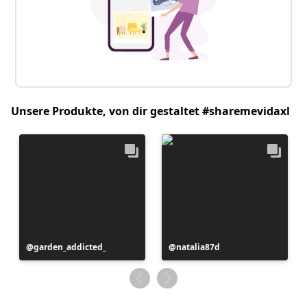
Unsere Produkte, von dir gestaltet #sharemevidaxl
Beitrag
garden_addicted_
Beitrag
natalia87d
veröffentlicht
veröffentlicht
von
von