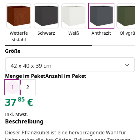
Wetterfe
Schwarz
Weiß
Anthrazit
Olivgrün
ststahl
Größe
42 x 40 x 39 cm
Menge im PaketAnzahl im Paket
1
2
85
37
€
Inkl. Mwst.
Beschreibung
Dieser Pflanzkübel ist eine hervorragende Wahl für