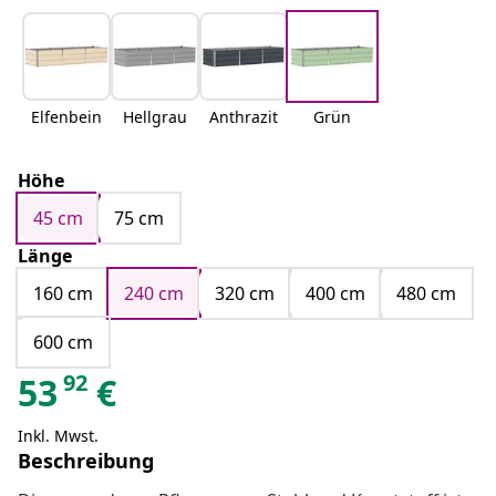
Elfenbein
Hellgrau
Anthrazit
Grün
Höhe
45 cm
75 cm
Länge
160 cm
240 cm
320 cm
400 cm
480 cm
600 cm
92
53
€
Inkl. Mwst.
Beschreibung