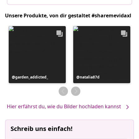
Unsere Produkte, von dir gestaltet #sharemevidaxl
Beitrag
garden_addicted_
Beitrag
natalia87d
veröffentlicht
veröffentlicht
von
von
Hier erfährst du, wie du Bilder hochladen kannst
Schreib uns einfach!