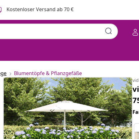
Kostenloser Versand ab 70 €
ege
Blumentöpfe & Pflanzgefäße
vi
v
7
Fa