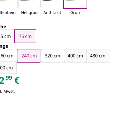
lfenbein
Hellgrau
Anthrazit
Grün
öhe
45 cm
75 cm
nge
160 cm
240 cm
320 cm
400 cm
480 cm
600 cm
99
2
€
l. Mwst.