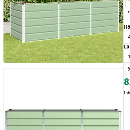
E
H
Lä
8
Ink