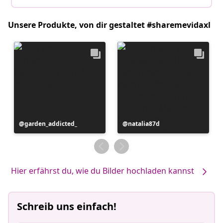
Unsere Produkte, von dir gestaltet #sharemevidaxl
Beitrag
garden_addicted_
Beitrag
natalia87d
veröffentlicht
veröffentlicht
von
von
Hier erfährst du, wie du Bilder hochladen kannst
Schreib uns einfach!