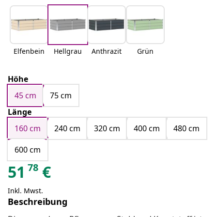
Elfenbein
Hellgrau
Anthrazit
Grün
Höhe
45 cm
75 cm
Länge
160 cm
240 cm
320 cm
400 cm
480 cm
600 cm
78
51
€
Inkl. Mwst.
Beschreibung