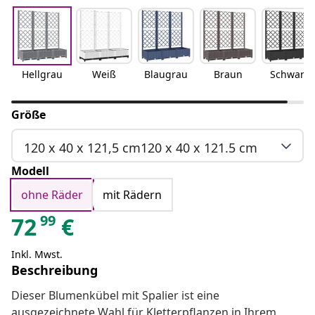
Hellgrau
Weiß
Blaugrau
Braun
Schwarz
Größe
120 x 40 x 121,5 cm120 x 40 x 121.5 cm
Modell
ohne Räder
mit Rädern
99
72
€
Inkl. Mwst.
Beschreibung
Dieser Blumenkübel mit Spalier ist eine
ausgezeichnete Wahl für Kletterpflanzen in Ihrem