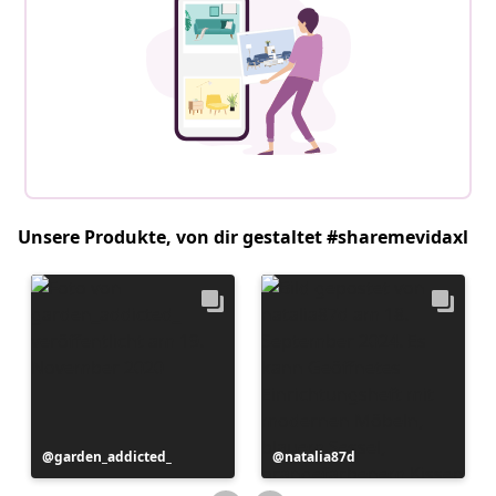
Unsere Produkte, von dir gestaltet #sharemevidaxl
Beitrag
garden_addicted_
Beitrag
natalia87d
veröffentlicht
veröffentlicht