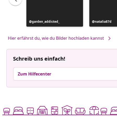
Beitrag
garden_addicted_
Beitrag
natalia87d
veröffentlicht
veröffentlicht
von
von
Hier erfährst du, wie du Bilder hochladen kannst
Schreib uns einfach!
Zum Hilfecenter