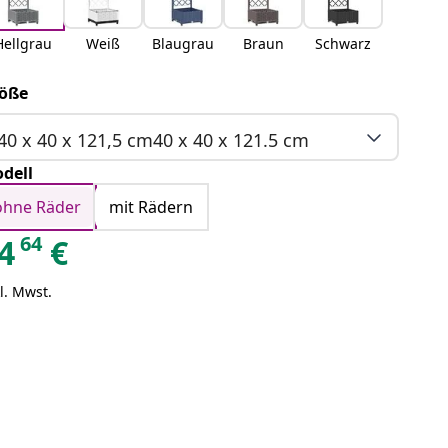
Hellgrau
Weiß
Blaugrau
Braun
Schwarz
öße
40 x 40 x 121,5 cm40 x 40 x 121.5 cm
dell
ohne Räder
mit Rädern
64
4
€
l. Mwst.