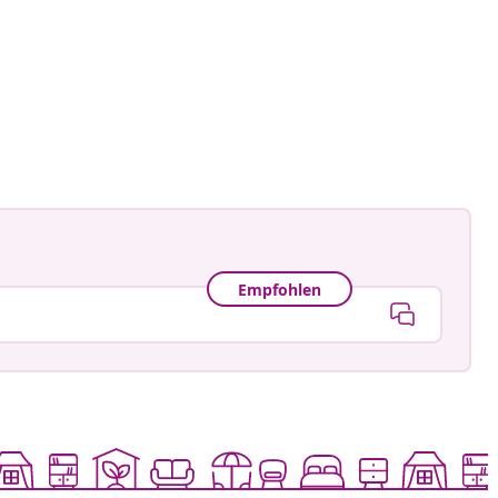
namele_
tlicht
Empfohlen