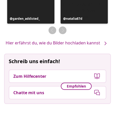
Beitrag
garden_addicted_
Beitrag
natalia87d
veröffentlicht
veröffentlicht
von
von
Hier erfährst du, wie du Bilder hochladen kannst
Schreib uns einfach!
Zum Hilfecenter
Empfohlen
Chatte mit uns