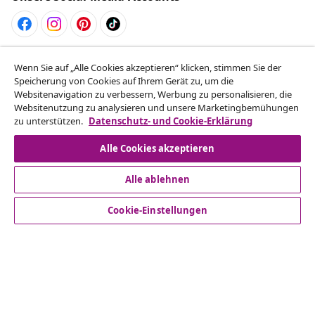
Vom Vertrag zurücktreten
Wenn Sie auf „Alle Cookies akzeptieren“ klicken, stimmen Sie der
Reiche einen Widerrufsantrag für deine Bestellung
Speicherung von Cookies auf Ihrem Gerät zu, um die
Websitenavigation zu verbessern, Werbung zu personalisieren, die
ein.
Websitenutzung zu analysieren und unsere Marketingbemühungen
zu unterstützen.
Datenschutz- und Cookie-Erklärung
Vom Vertrag zurücktreten
Alle Cookies akzeptieren
Alle ablehnen
Kundenservice
Cookie-Einstellungen
Business
vidaXL