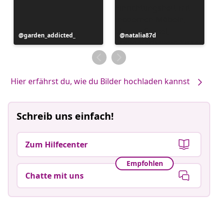
Beitrag
garden_addicted_
Beitrag
natalia87d
veröffentlicht
veröffentlicht
von
von
Hier erfährst du, wie du Bilder hochladen kannst
Schreib uns einfach!
Zum Hilfecenter
Empfohlen
Chatte mit uns