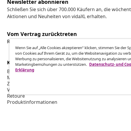
Newsletter abonnieren
Schließen Sie sich über 700.000 Käufern an, die wöchent
Aktionen und Neuheiten von vidaXL erhalten.
Vom Vertrag zurücktreten
Reiche einen Widerrufsantrag für deine Bestellung ein.
Wenn Sie auf „Alle Cookies akzeptieren“ klicken, stimmen Sie der 
von Cookies auf Ihrem Gerät zu, um die Websitenavigation zu verb
Werbung zu personalisieren, die Websitenutzung zu analysieren u
Kundenservice
Business
Marketingbemühungen zu unterstützen.
Datenschutz- und Coo
Erklärung
Bestellung verfolgen
Partnerpro
Mein Konto
Produktion f
Zahlung
Marketing-K
Versand & Lieferung
Retoure
Produktinformationen
Bestellung