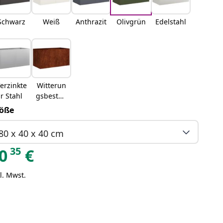
Schwarz
Weiß
Anthrazit
Olivgrün
Edelstahl
erzinkte
Witterun
r Stahl
gsbestän
diger
öße
Stahl
80 x 40 x 40 cm
35
0
€
l. Mwst.