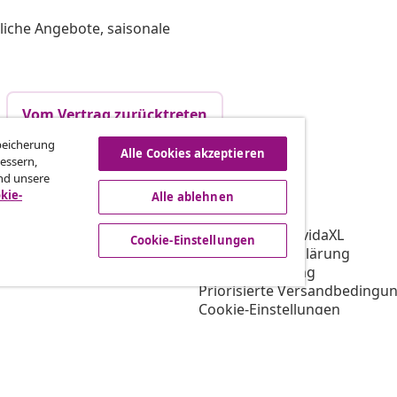
liche Angebote, saisonale
Vom Vertrag zurücktreten
Speicherung
Alle Cookies akzeptieren
essern,
nd unsere
vidaXL
kie-
Alle ablehnen
gramm
Über vidaXL
ür vidaXL
AGB Verkäufer vidaXL
Cookie-Einstellungen
ooperation
Datenschutzerklärung
Cookie-Erklärung
Priorisierte Versandbedingu
Cookie-Einstellungen
Arbeiten bei vidaXL
Impressum
Sicherheit
EU Verantwortliche Person