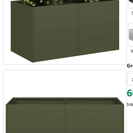
V
Gr
6
Ink