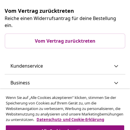
Newsletter abonnieren
Schließen Sie sich über 700.000 Käufern an, die
wöchentliche Angebote, saisonale Aktionen und
Neuheiten von vidaXL erhalten.
Unsere Social-Media-Accounts
Vom Vertrag zurücktreten
Wenn Sie auf „Alle Cookies akzeptieren“ klicken, stimmen Sie der
Reiche einen Widerrufsantrag für deine Bestellung
Speicherung von Cookies auf Ihrem Gerät zu, um die
Websitenavigation zu verbessern, Werbung zu personalisieren, die
ein.
Websitenutzung zu analysieren und unsere Marketingbemühungen
zu unterstützen.
Datenschutz- und Cookie-Erklärung
Vom Vertrag zurücktreten