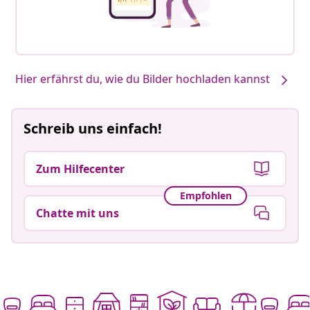
Unsere Produkte, von dir gestaltet #sharemevidaxl
Beitrag
Gon de klerk
Beitrag
its.rrichard
veröffentlicht
veröffentlicht
von
von
Hier erfährst du, wie du Bilder hochladen kannst