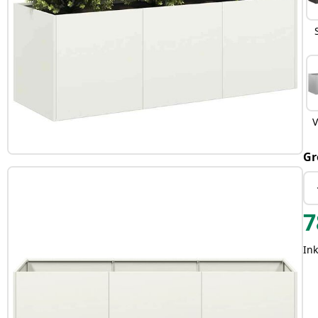
V
Gr
7
Ink