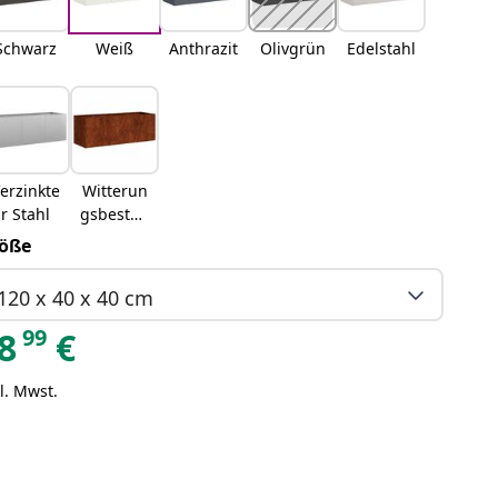
Schwarz
Weiß
Anthrazit
Olivgrün
Edelstahl
erzinkte
Witterun
r Stahl
gsbestän
diger
öße
Stahl
120 x 40 x 40 cm
99
8
€
l. Mwst.