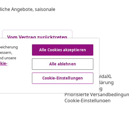
liche Angebote, saisonale
Vom Vertrag zurücktreten
Speicherung
Alle Cookies akzeptieren
essern,
nd unsere
vidaXL
kie-
Alle ablehnen
gramm
Über vidaXL
ür vidaXL
AGB Verkäufer vidaXL
Cookie-Einstellungen
ooperation
Datenschutzerklärung
Cookie-Erklärung
Priorisierte Versandbedingu
Cookie-Einstellungen
Arbeiten bei vidaXL
Impressum
Sicherheit
EU Verantwortliche Person