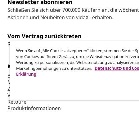
Newsletter abonnieren
Schließen Sie sich über 700.000 Käufern an, die wöchent
Aktionen und Neuheiten von vidaXL erhalten.
Vom Vertrag zurücktreten
Reiche einen Widerrufsantrag für deine Bestellung ein.
Wenn Sie auf „Alle Cookies akzeptieren“ klicken, stimmen Sie der 
von Cookies auf Ihrem Gerät zu, um die Websitenavigation zu verb
Werbung zu personalisieren, die Websitenutzung zu analysieren u
Kundenservice
Business
Marketingbemühungen zu unterstützen.
Datenschutz- und Coo
Erklärung
Bestellung verfolgen
Partnerpro
Mein Konto
Produktion f
Zahlung
Marketing-K
Versand & Lieferung
Retoure
Produktinformationen
Bestellung