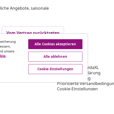
liche Angebote, saisonale
Vom Vertrag zurücktreten
Speicherung
Alle Cookies akzeptieren
essern,
nd unsere
vidaXL
kie-
Alle ablehnen
gramm
Über vidaXL
ür vidaXL
AGB Verkäufer vidaXL
Cookie-Einstellungen
ooperation
Datenschutzerklärung
Cookie-Erklärung
Priorisierte Versandbedingu
Cookie-Einstellungen
Arbeiten bei vidaXL
Impressum
Sicherheit
EU Verantwortliche Person