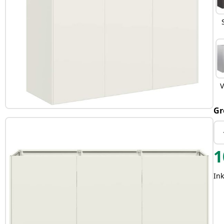
V
Gr
1
Ink