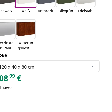
Schwarz
Weiß
Anthrazit
Olivgrün
Edelstahl
erzinkte
Witterun
r Stahl
gsbestän
diger
öße
Stahl
120 x 40 x 80 cm
99
08
€
l. Mwst.