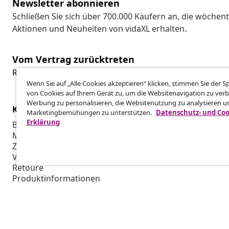
Newsletter abonnieren
Schließen Sie sich über 700.000 Käufern an, die wöchent
Aktionen und Neuheiten von vidaXL erhalten.
Vom Vertrag zurücktreten
Reiche einen Widerrufsantrag für deine Bestellung ein.
Wenn Sie auf „Alle Cookies akzeptieren“ klicken, stimmen Sie der 
von Cookies auf Ihrem Gerät zu, um die Websitenavigation zu verb
Werbung zu personalisieren, die Websitenutzung zu analysieren u
Kundenservice
Business
Marketingbemühungen zu unterstützen.
Datenschutz- und Coo
Erklärung
Bestellung verfolgen
Partnerpro
Mein Konto
Produktion f
Zahlung
Marketing-K
Versand & Lieferung
Retoure
Produktinformationen
Bestellung