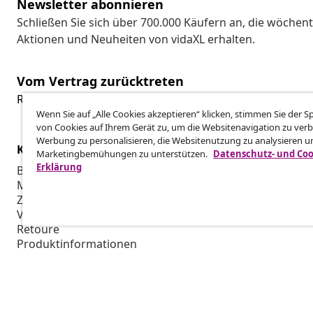
Newsletter abonnieren
Schließen Sie sich über 700.000 Käufern an, die wöchent
Aktionen und Neuheiten von vidaXL erhalten.
Vom Vertrag zurücktreten
Reiche einen Widerrufsantrag für deine Bestellung ein.
Wenn Sie auf „Alle Cookies akzeptieren“ klicken, stimmen Sie der 
von Cookies auf Ihrem Gerät zu, um die Websitenavigation zu verb
Werbung zu personalisieren, die Websitenutzung zu analysieren u
Kundenservice
Business
Marketingbemühungen zu unterstützen.
Datenschutz- und Coo
Erklärung
Bestellung verfolgen
Partnerpro
Mein Konto
Produktion f
Zahlung
Marketing-K
Versand & Lieferung
Retoure
Produktinformationen
Bestellung