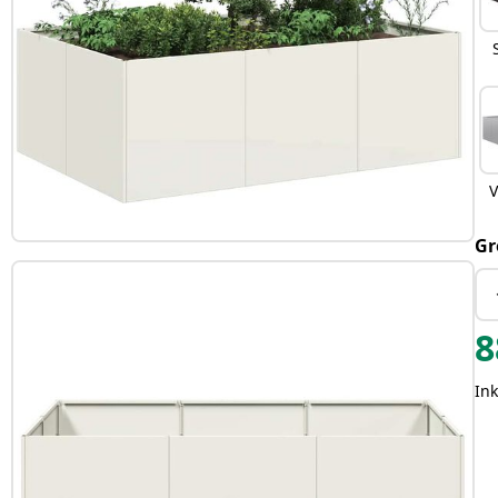
V
Gr
8
Ink