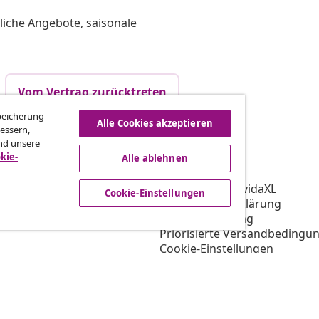
liche Angebote, saisonale
Vom Vertrag zurücktreten
Speicherung
Alle Cookies akzeptieren
essern,
nd unsere
vidaXL
kie-
Alle ablehnen
gramm
Über vidaXL
ür vidaXL
AGB Verkäufer vidaXL
Cookie-Einstellungen
ooperation
Datenschutzerklärung
Cookie-Erklärung
Priorisierte Versandbedingu
Cookie-Einstellungen
Arbeiten bei vidaXL
Impressum
Sicherheit
EU Verantwortliche Person