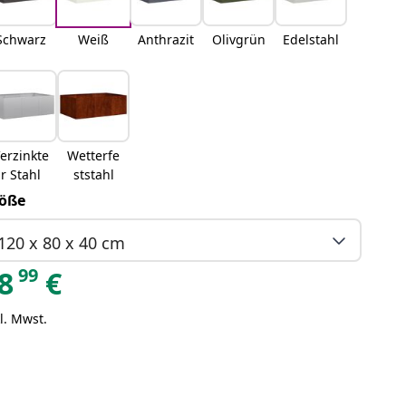
Schwarz
Weiß
Anthrazit
Olivgrün
Edelstahl
erzinkte
Wetterfe
r Stahl
ststahl
öße
120 x 80 x 40 cm
99
8
€
l. Mwst.