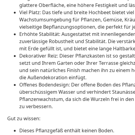
glattere Oberfläche, eine höhere Festigkeit und läs
Viel Platz: Das tiefe und breite Hochbeet bietet vie
Wachstumsumgebung für Pflanzen, Gemüse, Kräut
vielseitige Bepflanzungsoptionen, die perfekt für
Erhöhte Stabilität: Ausgestattet mit innenliegend
zuverlässige Robustheit und Stabilität. Die verstär
mit Erde gefüllt ist, und bietet eine lange Haltbark
Dekorativer Reiz: Dieser Pflanzkasten ist so gestal
setzt und Ihrem Garten oder Ihrer Terrasse gleichze
und sein natürliches Finish machen ihn zu einem 
die Außendekoration einfügt.
Offenes Bodendesign: Der offene Boden des Pflanz
überschüssigem Wasser und verhindert Staunässe
Pflanzenwachstum, da sich die Wurzeln frei in d
zu verbessern.
Gut zu wissen:
Dieses Pflanzgefäß enthält keinen Boden.