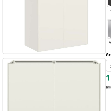
V
Gr
1
Ink