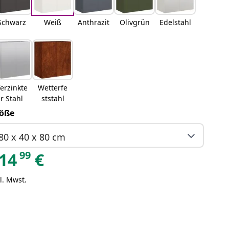
Schwarz
Weiß
Anthrazit
Olivgrün
Edelstahl
erzinkte
Wetterfe
r Stahl
ststahl
öße
80 x 40 x 80 cm
99
14
€
l. Mwst.