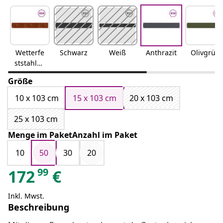
Wetterfe
Schwarz
Weiß
Anthrazit
Olivgrün
ststahlWi
tterungs
Größe
beständi
ger Stahl
10 x 103 cm
15 x 103 cm
20 x 103 cm
25 x 103 cm
Menge im PaketAnzahl im Paket
10
50
30
20
99
172
€
Inkl. Mwst.
Beschreibung