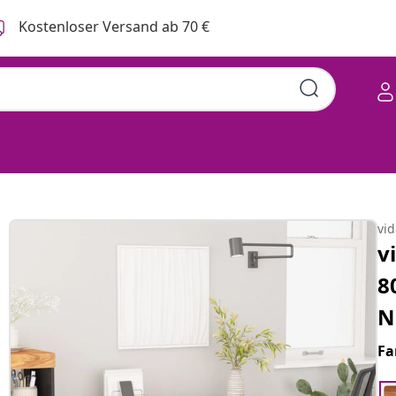
Kostenloser Versand ab 70 €
vi
v
8
N
Fa