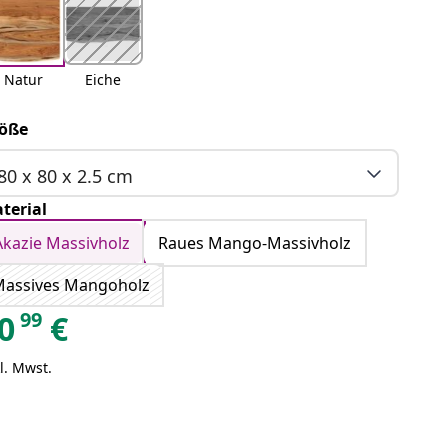
Natur
Eiche
öße
80 x 80 x 2.5 cm
terial
Akazie Massivholz
Raues Mango-Massivholz
assives Mangoholz
99
0
€
l. Mwst.