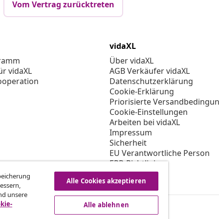
Vom Vertrag zurücktreten
vidaXL
gramm
Über vidaXL
ür vidaXL
AGB Verkäufer vidaXL
ooperation
Datenschutzerklärung
Cookie-Erklärung
Priorisierte Versandbedingu
Cookie-Einstellungen
Arbeiten bei vidaXL
Impressum
Sicherheit
EU Verantwortliche Person
EPR-Richtlinie
Barrierefreiheit
Speicherung
Alle Cookies akzeptieren
essern,
nd unsere
kie-
Alle ablehnen