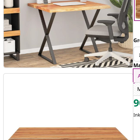
Gr
Ma
M
9
Ink