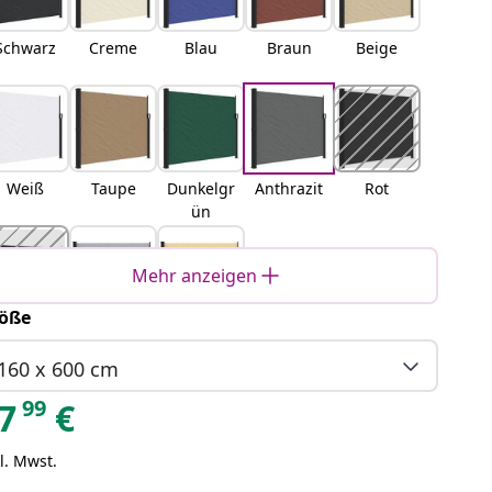
Schwarz
Creme
Blau
Braun
Beige
Weiß
Taupe
Dunkelgr
Anthrazit
Rot
ün
Mehr anzeigen
öße
errakott
Grau
Sand
a
160 x 600 cm
99
7
€
l. Mwst.