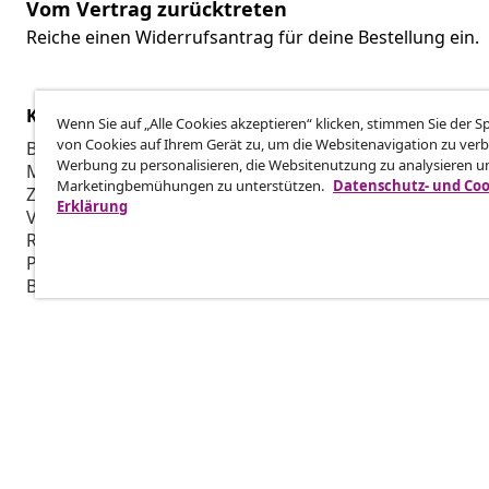
Vom Vertrag zurücktreten
Reiche einen Widerrufsantrag für deine Bestellung ein.
Kundenservice
Business
Wenn Sie auf „Alle Cookies akzeptieren“ klicken, stimmen Sie der 
von Cookies auf Ihrem Gerät zu, um die Websitenavigation zu verb
Bestellung verfolgen
Partnerpro
Werbung zu personalisieren, die Websitenutzung zu analysieren u
Mein Konto
Produktion f
Marketingbemühungen zu unterstützen.
Datenschutz- und Coo
Zahlung
Marketing-K
Erklärung
Versand & Lieferung
Retoure
Produktinformationen
Bestellung