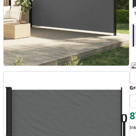
Gr
T
8
Ink