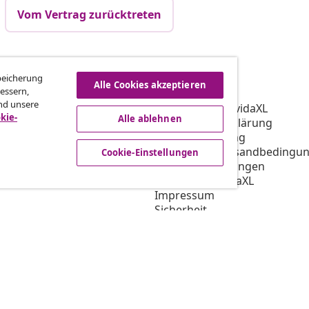
Vom Vertrag zurücktreten
vidaXL
Speicherung
Alle Cookies akzeptieren
essern,
gramm
Über vidaXL
nd unsere
ür vidaXL
AGB Verkäufer vidaXL
kie-
Alle ablehnen
ooperation
Datenschutzerklärung
Cookie-Erklärung
Priorisierte Versandbedingu
Cookie-Einstellungen
Cookie-Einstellungen
Arbeiten bei vidaXL
Impressum
Sicherheit
EU Verantwortliche Person
EPR-Richtlinie
Barrierefreiheit