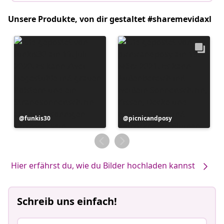
Unsere Produkte, von dir gestaltet #sharemevidaxl
Beitrag
funkis30
Beitrag
picnicandposy
veröffentlicht
veröffentlicht
von
von
Hier erfährst du, wie du Bilder hochladen kannst
Schreib uns einfach!