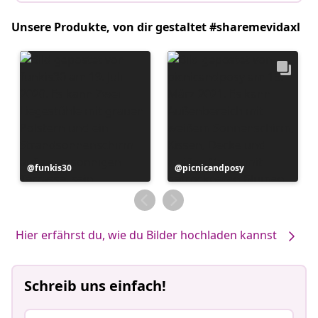
Unsere Produkte, von dir gestaltet #sharemevidaxl
Beitrag
funkis30
Beitrag
picnicandposy
veröffentlicht
veröffentlicht
von
von
Hier erfährst du, wie du Bilder hochladen kannst
Schreib uns einfach!