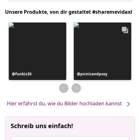
Unsere Produkte, von dir gestaltet #sharemevidaxl
Beitrag
funkis30
Beitrag
picnicandposy
veröffentlicht
veröffentlicht
von
von
Hier erfährst du, wie du Bilder hochladen kannst
Schreib uns einfach!