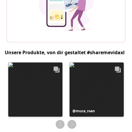
Unsere Produkte, von dir gestaltet #sharemevidaxl
Beitrag
muca_roan
veröffentlicht
von