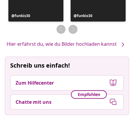
Beitrag
funkis30
Beitrag
funkis30
veröffentlicht
veröffentlicht
von
von
Hier erfährst du, wie du Bilder hochladen kannst
Schreib uns einfach!
Zum Hilfecenter
Empfohlen
Chatte mit uns