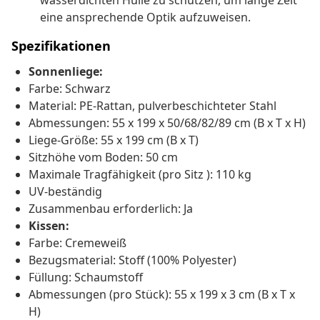
wasserdichten Hülle zu schützen, um lange Zeit
eine ansprechende Optik aufzuweisen.
Spezifikationen
Sonnenliege:
Farbe: Schwarz
Material: PE-Rattan, pulverbeschichteter Stahl
Abmessungen: 55 x 199 x 50/68/82/89 cm (B x T x H)
Liege-Größe: 55 x 199 cm (B x T)
Sitzhöhe vom Boden: 50 cm
Maximale Tragfähigkeit (pro Sitz ): 110 kg
UV-beständig
Zusammenbau erforderlich: Ja
Kissen:
Farbe: Cremeweiß
Bezugsmaterial: Stoff (100% Polyester)
Füllung: Schaumstoff
Abmessungen (pro Stück): 55 x 199 x 3 cm (B x T x
H)