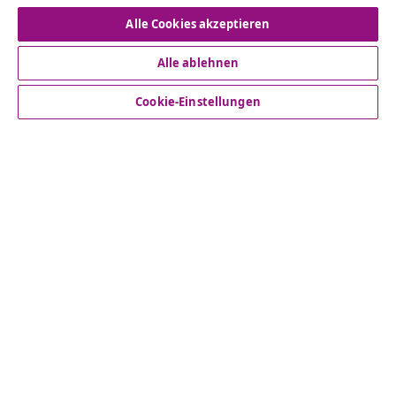
Vom Vertrag zurücktreten
Alle Cookies akzeptieren
Alle ablehnen
Kundenservice
Cookie-Einstellungen
Business
vidaXL
Mehr entdecken
© 2008-2026 vidaXL www.vidaxl.de ist eine Webseite von