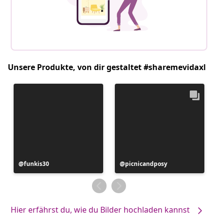
Unsere Produkte, von dir gestaltet #sharemevidaxl
Beitrag
funkis30
Beitrag
picnicandposy
veröffentlicht
veröffentlicht
von
von
Hier erfährst du, wie du Bilder hochladen kannst