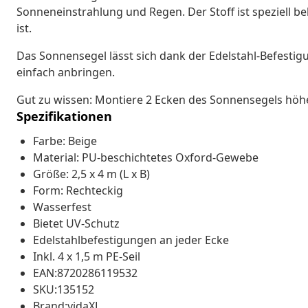
Sonneneinstrahlung und Regen. Der Stoff ist speziell b
ist.
Das Sonnensegel lässt sich dank der Edelstahl-Befestig
einfach anbringen.
Gut zu wissen: Montiere 2 Ecken des Sonnensegels höhe
Spezifikationen
Farbe: Beige
Material: PU-beschichtetes Oxford-Gewebe
Größe: 2,5 x 4 m (L x B)
Form: Rechteckig
Wasserfest
Bietet UV-Schutz
Edelstahlbefestigungen an jeder Ecke
Inkl. 4 x 1,5 m PE-Seil
EAN:8720286119532
SKU:135152
Brand:vidaXL