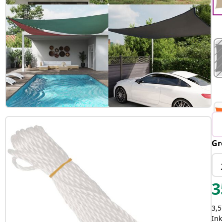
Gr
3
3,5
Ink