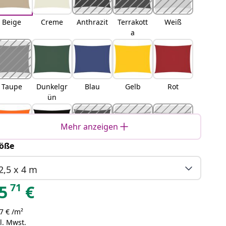
Beige
Creme
Anthrazit
Terrakott
Weiß
a
Taupe
Dunkelgr
Blau
Gelb
Rot
ün
Mehr anzeigen
öße
Orange
Schwarz
Braun
Hellgrau
Sand
2,5 x 4 m
71
5
€
7 € /m²
Orange
Gelb und
Blau und
Hellgrau
l. Mwst.