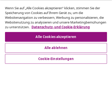
Vom Vertrag zurücktreten
Wenn Sie auf „Alle Cookies akzeptieren“ klicken, stimmen Sie der
Reiche einen Widerrufsantrag für deine Bestellung
Speicherung von Cookies auf Ihrem Gerät zu, um die
Websitenavigation zu verbessern, Werbung zu personalisieren, die
ein.
Websitenutzung zu analysieren und unsere Marketingbemühungen
zu unterstützen.
Datenschutz- und Cookie-Erklärung
Vom Vertrag zurücktreten
Alle Cookies akzeptieren
Alle ablehnen
Kundenservice
Cookie-Einstellungen
Business
vidaXL
Mehr entdecken