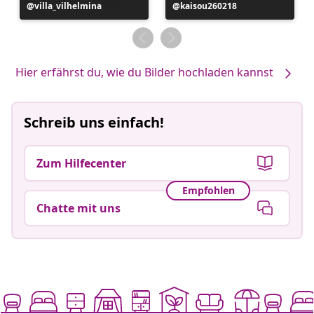
Beitrag
villa_vilhelmina
Beitrag
kaisou260218
veröffentlicht
veröffentlicht
von
von
Hier erfährst du, wie du Bilder hochladen kannst
Schreib uns einfach!
Zum Hilfecenter
Empfohlen
Chatte mit uns