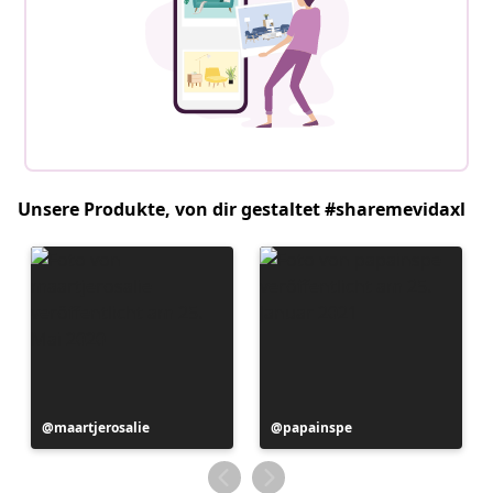
Unsere Produkte, von dir gestaltet #sharemevidaxl
Beitrag
maartjerosalie
Beitrag
papainspe
veröffentlicht
veröffentlicht
von
von