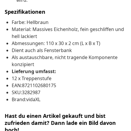
wird.
Spezifikationen
Farbe: Hellbraun
Material: Massives Eichenholz, fein geschliffen und
hell lackiert
Abmessungen: 110 x 30 x 2 cm (L x B x T)
Dient auch als Fensterbank
Als austauschbare, nicht tragende Komponente
konzipiert
Lieferung umfasst:
12 x Treppenstufe
EAN:8721102680175
SKU:3282987
Brand:vidaXL
Hast du einen Artikel gekauft und bist
zufrieden damit? Dann lade ein Bild davon
hoch!