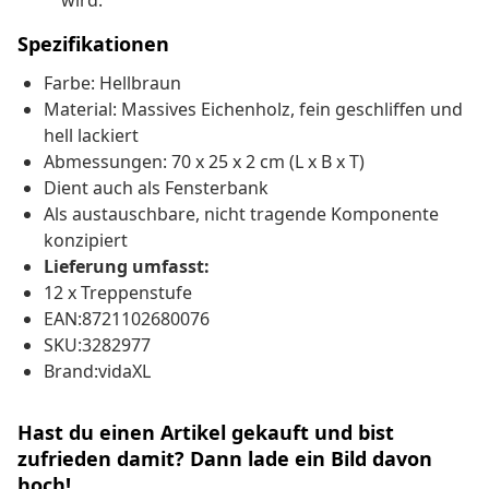
wird.
Spezifikationen
Farbe: Hellbraun
Material: Massives Eichenholz, fein geschliffen und
hell lackiert
Abmessungen: 70 x 25 x 2 cm (L x B x T)
Dient auch als Fensterbank
Als austauschbare, nicht tragende Komponente
konzipiert
Lieferung umfasst:
12 x Treppenstufe
EAN:8721102680076
SKU:3282977
Brand:vidaXL
Hast du einen Artikel gekauft und bist
zufrieden damit? Dann lade ein Bild davon
hoch!