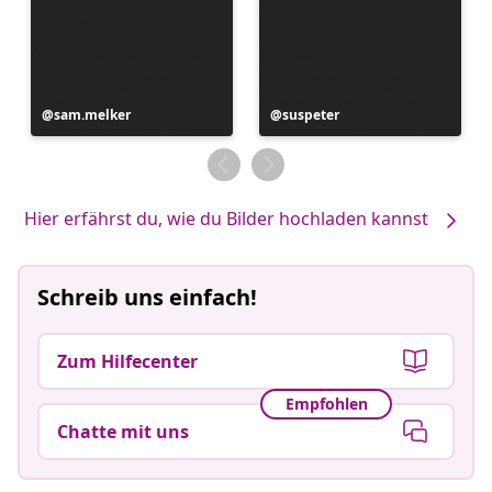
Beitrag
sam.melker
Beitrag
suspeter
veröffentlicht
veröffentlicht
von
von
Hier erfährst du, wie du Bilder hochladen kannst
Schreib uns einfach!
Zum Hilfecenter
Empfohlen
Chatte mit uns