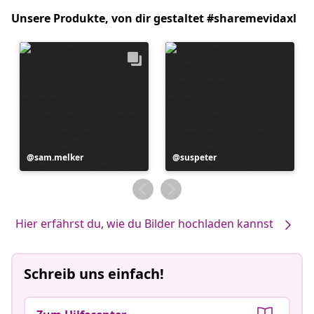
Unsere Produkte, von dir gestaltet #sharemevidaxl
Beitrag
sam.melker
Beitrag
suspeter
veröffentlicht
veröffentlicht
von
von
Hier erfährst du, wie du Bilder hochladen kannst
Schreib uns einfach!